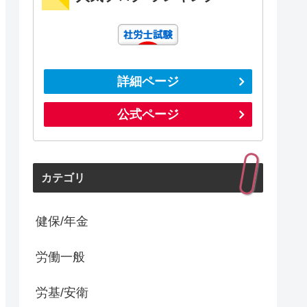
詳細ページ
公式ページ
カテゴリ
健保/年金
労働一般
労基/安衛