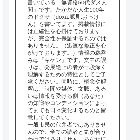
書いている「無資格50代ダメ人
間」です。たかだか人生100年
のドクサ（doxa:臆見:おっけ
ん）を書いてます。掲載情報に
は正確性を心掛けております
が、完全性を保証するものでは
ありません。（迅速な修正を心
がけております。）情報の鵜呑
みは「キケン」です。文中の誤
りは、発展途上の者が一段深く
理解するための特性としてご了
承ください。同時に、概念や解
釈は、時間や媒体、文脈、ある
いは情報を受ける側（あなた）
の知識やコンディションによっ
てまでも日々変化するものと留
意してください。
一般市民の代弁者ではありませ
んので、全ての読者と気が合う
わけではありません。あなたに