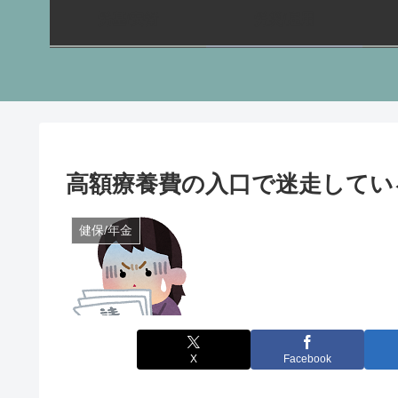
労基/安衛
労災/雇用
高額療養費の入口で迷走してい
健保/年金
X
Facebook