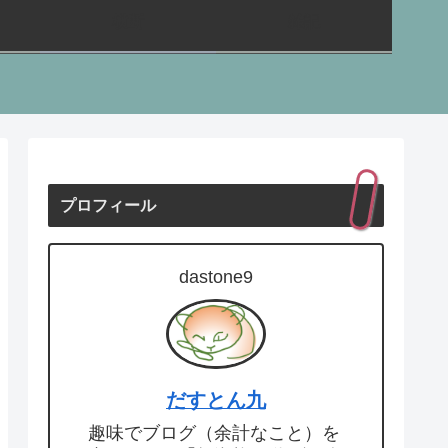
横断
雑記
プロフィール
dastone9
だすとん九
趣味でブログ（余計なこと）を