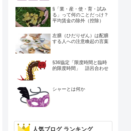
§「業・産・使・育・試み
る」って何のことだっけ？
平均賃金の除外（控除）
左膳（ひだりぜん）は配膳
する人への注意喚起の言葉
§36協定「限度時間と臨時
的限度時間」 語呂合わせ
シャーとは何か
人気ブログ ランキング