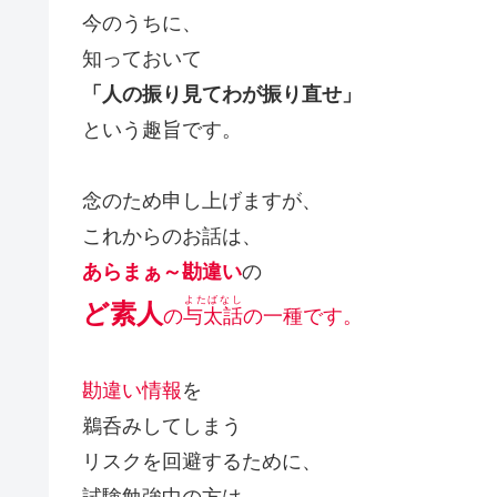
今のうちに、
知っておいて
「人の振り見てわが振り直せ」
という趣旨です。
念のため申し上げますが、
これからのお話は、
あらまぁ～勘違い
の
よたばなし
ど
素人
の
与太話
の一種です。
勘違い情報
を
鵜呑みしてしまう
リスクを回避するために、
試験勉強中の方は、