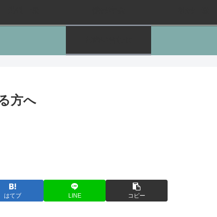
労働一般
健保/年金
社保一般
お問い合わせ
る方へ
はてブ
LINE
コピー