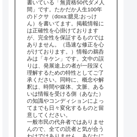
書いている「無資格50代ダメ人
間」です。たかだか人生100年
のドクサ（doxa:臆見:おっけ
ん）を書いてます。掲載情報に
は正確性を心掛けております
が、完全性を保証するものでは
ありません。（迅速な修正を心
がけております。）情報の鵜呑
みは「キケン」です。文中の誤
りは、発展途上の者が一段深く
理解するための特性としてご了
承ください。同時に、概念や解
釈は、時間や媒体、文脈、ある
いは情報を受ける側（あなた）
の知識やコンディションによっ
てまでも日々変化するものと留
意してください。
一般市民の代弁者ではありませ
んので、全ての読者と気が合う
わけではありません。あなたに