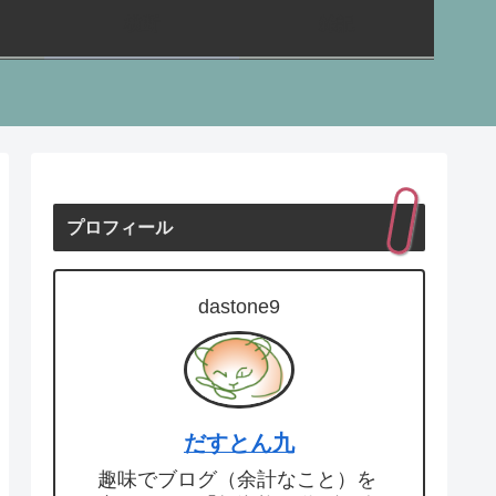
横断
雑記
プロフィール
dastone9
だすとん九
趣味でブログ（余計なこと）を