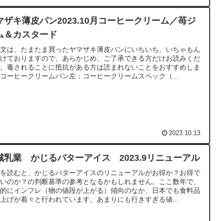
マザキ薄皮パン2023.10月コーヒークリーム／苺ジ
ム＆カスタード
の文は、たまたま買ったヤマザキ薄皮パンにいちいち、いちゃもん
つけておりますので、あらかじめ、ご了承できる方だけお読みくだ
い。毒されることに抵抗がある方は読まれないことをおすすめしま
コーヒークリームパン左：コーヒークリームスペック（...
2023.10.13
城乳業 かじるバターアイス 2023.9リニューアル
れを読むと、かじるバターアイスのリニューアルがお得か？お得で
ないのか？の判断基準の参考となるかもしれません。ここ数年で、
界的にインフレ（物の値段が上がる）傾向のなか、日本でも食料品
上げが着々と行われています。あまりにも行きすぎる値...