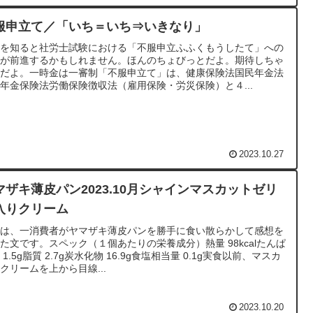
服申立て／「いち＝いち⇒いきなり」
れを知ると社労士試験における「不服申立ふふくもうしたて」への
記が前進するかもしれません。ほんのちょびっとだよ。期待しちゃ
メだよ。一時金は一審制「不服申立て」は、健康保険法国民年金法
年金保険法労働保険徴収法（雇用保険・労災保険）と４...
2023.10.27
マザキ薄皮パン2023.10月シャインマスカットゼリ
入りクリーム
れは、一消費者がヤマザキ薄皮パンを勝手に食い散らかして感想を
た文です。スペック（１個あたりの栄養成分）熱量 98kcalたんぱ
 1.5g脂質 2.7g炭水化物 16.9g食塩相当量 0.1g実食以前、マスカ
クリームを上から目線...
2023.10.20