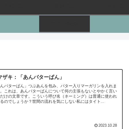
労働一般
健保/年金
社保一般
お問い合わせ
マザキ：「あんバターぱん」
あんバターぱん」つぶあんを包み、バター入りマーガリンを入れま
た。これは、あんバターぱんについて何の主張もないとやかく言い
いだけの文章です。こういう呼び名（ネーミング）は普通に使われ
るのでしょうか？世間の流れを気にしない私にはタイト...
2023.10.28