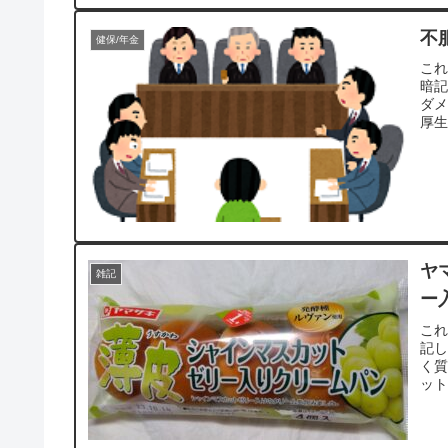
不
健保/年金
こ
暗
ダ
厚生
ヤ
雑記
ー
こ
記し
く質
ット