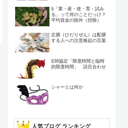
§「業・産・使・育・試み
る」って何のことだっけ？
平均賃金の除外（控除）
左膳（ひだりぜん）は配膳
する人への注意喚起の言葉
§36協定「限度時間と臨時
的限度時間」 語呂合わせ
シャーとは何か
人気ブログ ランキング