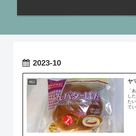
労基/安衛
労災/雇用
2023-10
ヤ
雑記
「
し
た
てい