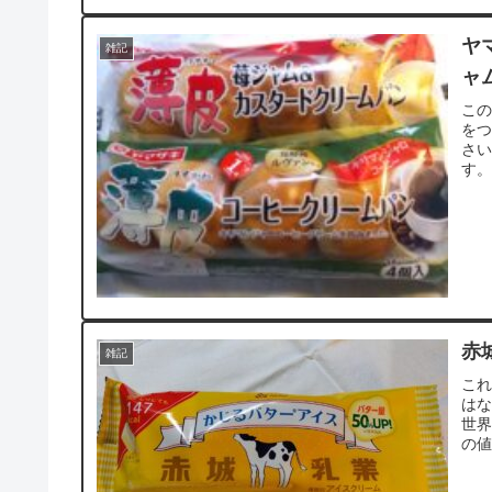
ヤ
雑記
ャ
こ
を
さ
す。
赤
雑記
こ
は
世
の値