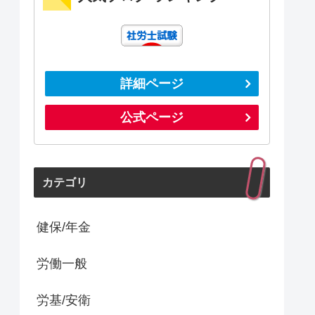
詳細ページ
公式ページ
カテゴリ
健保/年金
労働一般
労基/安衛