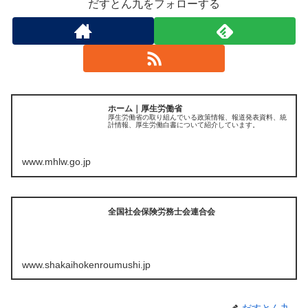
だすとん九をフォローする
ホーム｜厚生労働省
厚生労働省の取り組んでいる政策情報、報道発表資料、統
計情報、厚生労働白書について紹介しています。
www.mhlw.go.jp
全国社会保険労務士会連合会
www.shakaihokenroumushi.jp