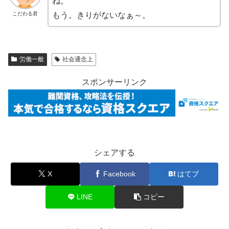
ね。
こだわる君
もう。きりがないなぁ～。
労働一般
社会通念上
スポンサーリンク
シェアする
X
Facebook
はてブ
LINE
コピー