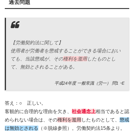
過去問題
【労働契約法に関して】
使用者が労働者を懲戒することができる場合におい
ても、当該懲戒が、その
権利を濫用
したものとし
て、無効とされることがある。
平成24年度 一般常識（労一） 問1 ｰE
答え：○ 正しい。
客観的に合理的な理由を欠き、
社会通念上
相当であると認
められない場合は、その
権利を濫用
したものとして、
懲戒
は無効とされる
（※脱線参照）。労働契約法15条より。