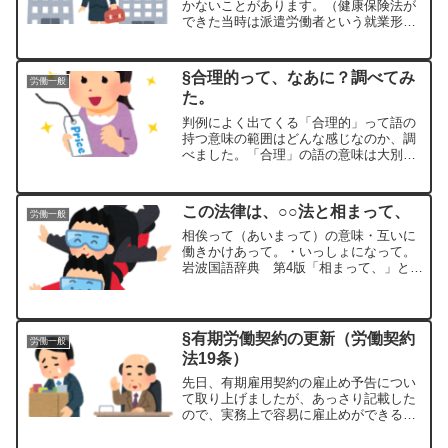
かないことがあります。（健康保険法が
できた当時は派遣労働者という就業形態
がなかったわけですから･･･致し方ない
とは思います。）例外として暗記してお
いても私は、すぐ忘れてしまいますの
§合理的って、なあに？調べてみ
労働一般
で、「ナゼなのか」少し理...
た。
判例によく出てくる「合理的」って語の
持つ意味の範囲はどんな感じなのか、調
べました。「合理」の語の意味は大別す
ると３つあります。理性・理論に合っ
た：ラショナルラショナルrational:理性の
ある、道理をわきまえた （⇔ irrational...
この法律は、○○法と相まって、
労働一般
相俟って（あいまって）の意味・互いに
働きかけあって。・いっしょになって。
岩波国語辞典 第4版「相まって、」とい
う表現を使う目的条文に何か共通の特徴
があるのでしょうか？調査しました。
「相俟って、」で始まる目的条文（４
つ）労働安全衛生法は（労働...
§有期労働契約の更新（労働契約
労働一般
法19条）
先日、有期雇用契約の雇止め予告につい
て取り上げましたが、あっさり記載した
ので、実務上で容易に雇止めができる印
象を持った方がいるかもしれません。し
かし、そのようなことありません。今回