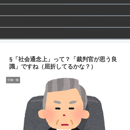
労働一般
健保/年金
社保一般
横断
雑記
お問い合わせ
§「社会通念上」って？「裁判官が思う良
識」ですね（屈折してるかな？）
労働一般