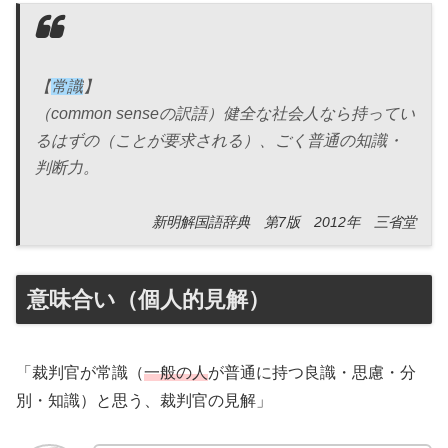
【
常識
】
（common senseの訳語）健全な社会人なら持ってい
るはずの（ことが要求される）、ごく普通の知識・
判断力。
新明解国語辞典 第7版 2012年 三省堂
意味合い（個人的見解）
「裁判官が常識（
一般の人
が普通に持つ良識・思慮・分
別・知識）と思う、裁判官の見解」