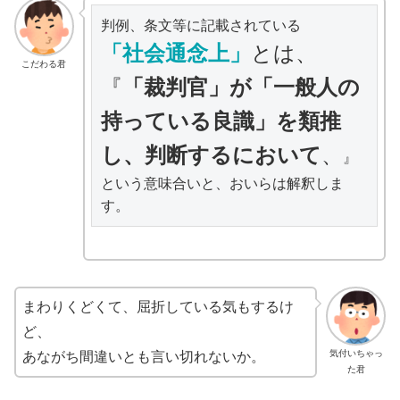
「社会通念上」
とは、

こだわる君
『
「裁判官」が「一般人の
持っている良識」を類推
し、判断するにおいて
、
』

という意味合いと、おいらは解釈しま
す。
まわりくどくて、屈折している気もするけ
ど、
気付いちゃっ
あながち間違いとも言い切れないか。
た君