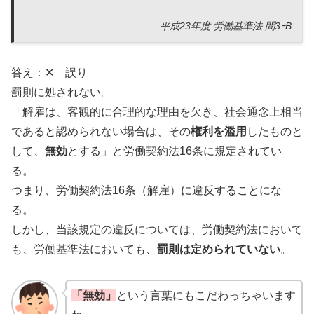
平成23年度 労働基準法 問3ｰB
答え：✕ 誤り
罰則に処されない。
「解雇は、客観的に合理的な理由を欠き、社会通念上相当
であると認められない場合は、その
権利を濫用
したものと
して、
無効
とする」と労働契約法16条に規定されてい
る。
つまり、労働契約法16条（解雇）に違反することにな
る。
しかし、当該規定の違反については、労働契約法において
も、労働基準法においても、
罰則は定められていない
。
「無効」
という言葉にもこだわっちゃいます