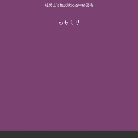
（社労士資格試験の道中膝栗毛）
ももくり
労基/安衛
労災/雇用