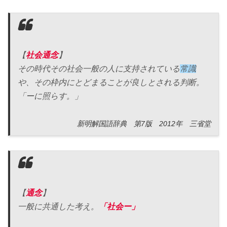
【
社会通念
】
その時代その社会一般の人に支持されている
常識
や、その枠内にとどまることが良しとされる判断。
「ーに照らす。」
新明解国語辞典 第7版 2012年 三省堂
【
通念
】
一般に共通した考え。
「社会ー」