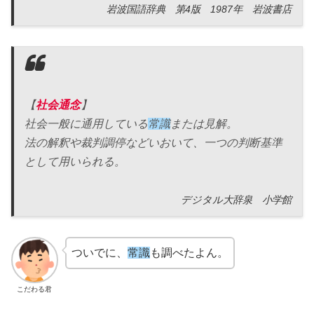
岩波国語辞典 第4版 1987年 岩波書店
【
社会通念
】
社会一般に通用している
常識
または見解。
法の解釈や裁判調停などいおいて、一つの判断基準
として用いられる。
デジタル大辞泉 小学館
ついでに、
常識
も調べたよん。
こだわる君