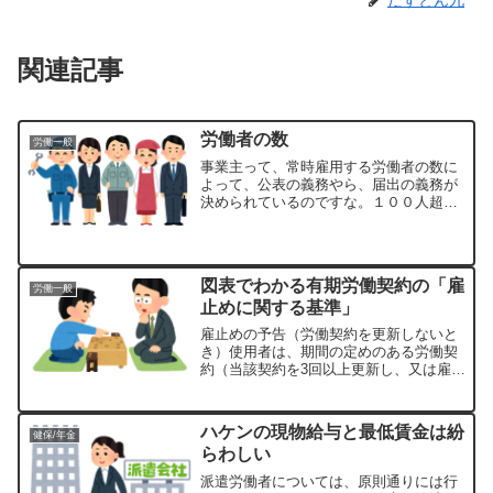
だすとん九
関連記事
労働者の数
労働一般
事業主って、常時雇用する労働者の数に
よって、公表の義務やら、届出の義務が
決められているのですな。１００人超え
るとき・「100人超える」ならば、行動
計画策定指針に即して、一般事業主行動
計画を策定し、届出なければならない。
（次世代育成支援対策法...
図表でわかる有期労働契約の「雇
労働一般
止めに関する基準」
雇止めの予告（労働契約を更新しないと
き）使用者は、期間の定めのある労働契
約（当該契約を3回以上更新し、又は雇い
入れの日から起算して1年を超えて継続勤
務している者に限り、あらかじめ当該契
約を更新しない旨明示されているものを
ハケンの現物給与と最低賃金は紛
健保/年金
除く。）を更新しない...
らわしい
派遣労働者については、原則通りには行