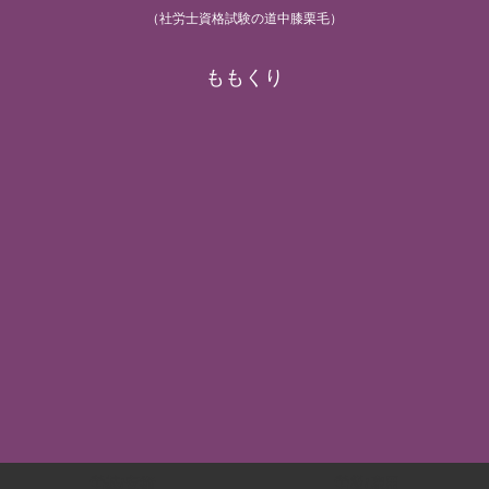
（社労士資格試験の道中膝栗毛）
ももくり
労基/安衛
労災/雇用