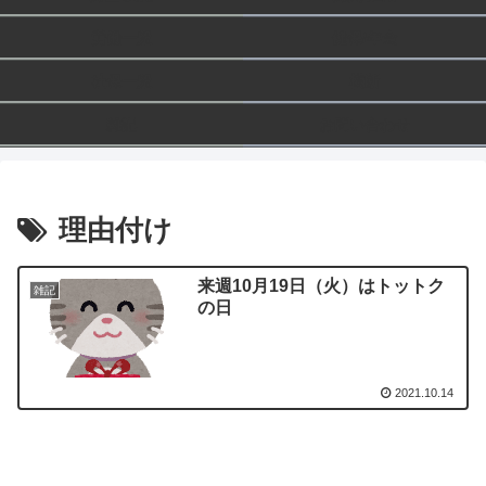
労働一般
健保/年金
社保一般
横断
雑記
お問い合わせ
理由付け
来週10月19日（火）はトットク
雑記
の日
2021.10.14