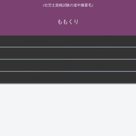
（社労士資格試験の道中膝栗毛）
ももくり
労基/安衛
労災/雇用
労働一般
健保/年金
社保一般
横断
雑記
お問い合わせ