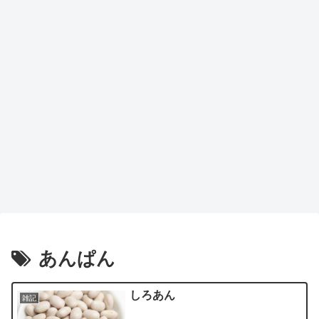
あんぱん
しろあん
雑記