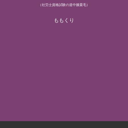
（社労士資格試験の道中膝栗毛）
ももくり
労基/安衛
労災/雇用