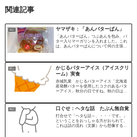
関連記事
ヤマザキ：「あんバターぱん」
雑記
「あんバターぱん」つぶあんを包み、バ
ター入りマーガリンを入れました。これ
は、あんバターぱんについて何の主張も
ないとやかく言いたいだけの文章です。
こういう呼び名（ネーミング）は普通に
使われているのでしょうか？世間の流れ
を気にしない私にはタイト...
かじるバターアイス（アイスクリ
雑記
ーム）実食
赤城乳業 かじるバターアイス「北海道
産発酵バターを使用したコクのあるバタ
ーアイス」秋分の日ですね。秋の日は全
国的に、雨が降っても、晴れ間が見える
ようです。蒸し暑さが少し残る、暖かな
日かなと私は予測。アイスクリーム日和
口ぐせ：ヘタな話 たぶん無自覚
雑記
です。◆種類別：アイスク...
打合せで「ヘタな話～、・・・です。」
ということをおっしゃる方がおられて、
これは話の流れ（文脈）から想像するに
きっと、「ぶっちゃけて言うと、・・・
です。」「正直にお話しします