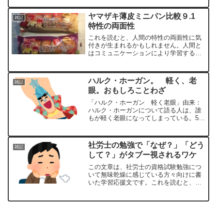
と、・・・です。」とほぼ同義なのでは
ないかと思い、聞き流していました...
ヤマザキ薄皮ミニパン比較９.1
雑記
特性の両面性
これを読むと、人間の特性の両面性に気
付きが生まれるかもしれません。人間と
はコミュニケーションにより学習する動
物であり、その点において他の動物の追
随を許さないわけです。ところが、そう
いう特性は一度、否定されると、次回か
ハルク・ホーガン。 軽く、老
雑記
ら、相手の意図を深読みす...
眼。おもしろことわざ
「ハルク・ホーガン 軽く老眼」由来：
ハルク・ホーガンについて語る人は、誰
もが軽く老眼になってしまっている。50
代A「いやぁ～。最近、老眼でさ～。」
50代B「いやぁ～Aさん若いよ。俺なん
か、ここまで離してもまだ見えない
社労士の勉強で「なぜ？」「どう
雑記
よ。」30代C「はぁ。お...
して？」がタブー視されるワケ
この文章は、社労士の資格試験勉強につ
いて無味乾燥に感じている方々向けに書
いた学習応援文です。これを読むと、あ
なたが、学習に対し無味乾燥に感じる原
因を特定し、腹落ちにより納得（スッキ
リ）できるかもしれません。だいぶ長く
ダラダラ書いてしまったの...