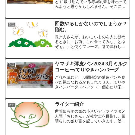
と”に取り組んでいる赤城乳業を味わって
みようと思うかもしれません。そこに何
か発見があるかもしれません。スペック
（栄養成分）エネルギー 139kcalたんぱ
く質 2.6g脂質 8.1g炭水化物 14.3g
回数やるしかないのでしょうか？
雑記
食...
悩む。
長州力さんが、おいしいものを人に勧め
るときに「お前、これ食ってみな、とぶ
ぞぉ。」と使うフレーズ。巷で流行して
います。飛ぶ鳥を落とす：ひどく威勢の
いいたとえ。新明解国語辞典 第7版 三
省堂覚えてしまいたいことが今の私には
ヤマザキ薄皮パン2024.3月ミルク
雑記
多すぎる私の記憶の中に...
コーヒー/てりやきハンバーグ
これを読むと、期間限定の薄皮パンを食
べた気になれるかもしれません。てりや
きハンバーグスペック（１個あたり栄養
成分）熱量 95kcalたんぱく質 3.2g脂
質 4.6g炭水化物 10.3g食塩相当量
0.7g実食よく見ると、マヨネーズ的なド
ライター紹介
雑記
レ...
世間知らずの気の小さいアラフィフダメ
人間「おじさん」が社労士を目指し、気
晴らしの独り言を記していきます。僕自
身、ブログは初めてのことなので、不慣
れな事がたくさんあって、読まれた方が