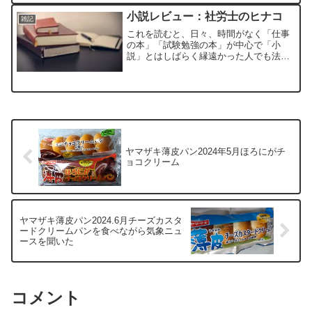
不備などに気付かれることもあるかと思
いますが、僕自身がこのブ...
小説レビュー：社労士のヒナコ
雑記
これを読むと、日々、時間がなく「仕事
の本」「試験勉強の本」が中心で「小
説」とはしばらく縁遠かった人でも法律
知識の適用例集として読むことで何度も
読み返しをしたくなるかもしれません。
あるいは、「社労士試験のテキスト」を
読むのは飽きたので、気分転...
ヤマザキ薄皮パン2024年5月ほろにがチ
ョコクリーム
ヤマザキ薄皮パン2024.6月チーズカスタ
ードクリームパンを食べながら気象ニュ
ースを聞いた
コメント