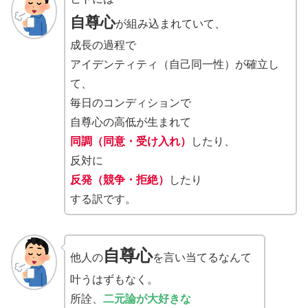
自尊心
が組み込まれていて、
成長の過程で
アイデンティティ（自己同一性）が確立し
て、
毎日のコンディションで
自尊心の高低が生まれて
同調（同意・受け入れ）
したり、
反対に
反発（競争・拒絶）
したり
する訳です。
自尊心
他人の
を言い当てるなんて
叶うはずもなく。
所詮、
二元論が大好きな