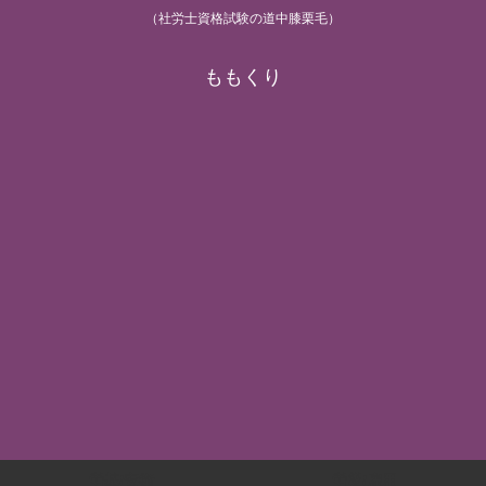
（社労士資格試験の道中膝栗毛）
ももくり
労基/安衛
労災/雇用