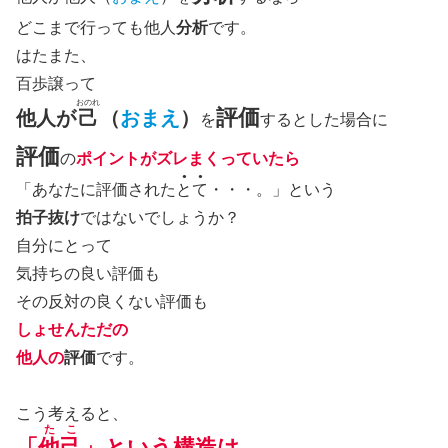
どこまで行っても他人
分析
です。
はたまた、
百歩譲って
おのれ
評価
他人が
己
（
おまえ
）
を
するとした場合に
評価
の
ポイントがズレまくっていたら
●●
「あなたに評価された
とて
・・・。」という
拍子抜け
ではないでしょうか？
自分にとって
気持ちの良い評価も
その反対の良くない評価も
しょせんただの
他人
の
評価
です。
こう考えると、
たこ
「
他己
」という構造は