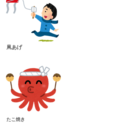
凧あげ
たこ焼き