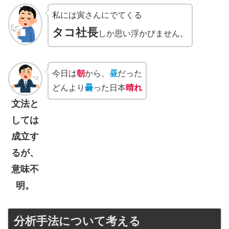
私には寅さんにでてくる
タコ社長
しか思い浮かびません。
今日は
朝
から、
昼
だった
どんより
曇
った日本
晴れ
文法と
しては
成立す
るが、
意味不
明。
分析手法について考える