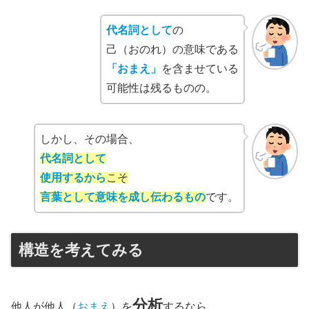
代名詞として
の
己（おのれ）の意味である
「おまえ」
を含ませている
可能性は残るものの。
しかし、その場合、
代名詞として
使用するから
こそ
言葉として意味を成し伝わるもの
です。
構造を考えてみる
分析
他人が他人（
おまえ
）を
するなら