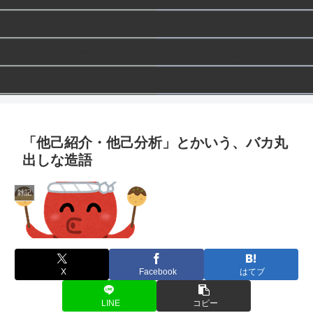
労働一般
健保/年金
社保一般
横断
雑記
お問い合わせ
「他己紹介・他己分析」とかいう、バカ丸
出しな造語
雑記
X
Facebook
はてブ
LINE
コピー