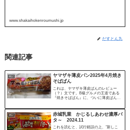
www.shakaihokenroumushi.jp
だすとん九
関連記事
ヤマザキ薄皮パン2025年4月焼き
雑記
そばぱん
これは、ヤマザキ薄皮ぱんのレビュー
（？）文です。B級グルメの王道である
『焼きそばぱん』に、ついに薄皮ぱんが
参入してきました！！スペック（1個あた
りの栄養成分）熱量 62kcalたんぱく
質 2.1g脂質 1.5g炭水化物 9.9g食塩
赤城乳業 かじるしあわせ濃厚バ
雑記
相当量 ...
タ～ 2024.11
これを読むと、試行錯誤の上、”新しこ