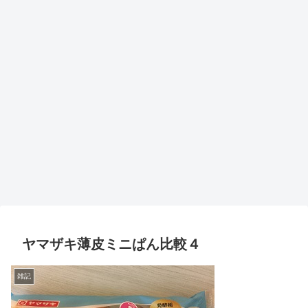
ヤマザキ薄皮ミニぱん比較４
雑記