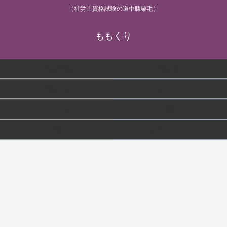
（社労士資格試験の道中膝栗毛）
ももくり
労基/安衛
労災/雇用
労働一般
健保/年金
社保一般
横断
雑記
お問い合わせ