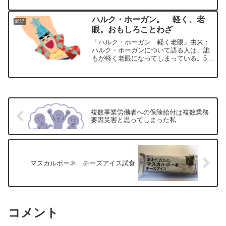
い。栄養成分比較今月の期間限定製造
は、２つです。みかん風味ヨーグルトク
ハルク・ホーガン。 軽く、老
雑記
リームパンよもぎつぶあんぱん（バナ...
眼。おもしろことわざ
「ハルク・ホーガン 軽く老眼」由来：
ハルク・ホーガンについて語る人は、誰
もが軽く老眼になってしまっている。50
代A「いやぁ～。最近、老眼でさ～。」
50代B「いやぁ～Aさん若いよ。俺なん
か、ここまで離してもまだ見えない
よ。」30代C「はぁ。お...
複数事業労働者への保険給付は複数業務
要因災害と思ってしまった私
マスカルポーネ チーズアイス試食
コメント