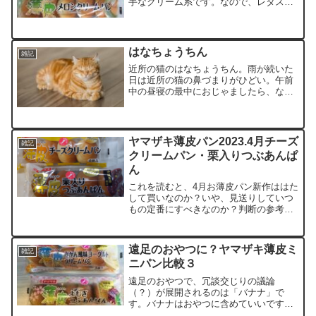
手なクリーム系です。なので、レタスと
共にいただきました。栄養成分比較前回
までの比較左：メロンクリーム 右：ミ
ルクコーヒークリーム（下に敷いたレタ
スは付属していません）原...
はなちょうちん
雑記
近所の猫のはなちょうちん。雨が続いた
日は近所の猫の鼻づまりがひどい。午前
中の昼寝の最中におじゃましたら、なん
と鼻ちょうちんしながら寝ているではな
いか！鼻ちょうちん拝めるなんて思いも
しなかった。出会ってからもう５年以上
たつのに、人間の子供みた...
ヤマザキ薄皮パン2023.4月チーズ
雑記
クリームパン・栗入りつぶあんぱ
ん
これを読むと、4月お薄皮パン新作ははた
して買いなのか？いや、見送りしていつ
もの定番にすべきなのか？判断の参考と
なるかもしれません。ちなみに、私に
は、ヤマザキぱんを買っていただいて
も、1銭（円）も入って来ませんので、好
遠足のおやつに？ヤマザキ薄皮ミ
雑記
き勝手に、言わせていただ...
ニパン比較３
遠足のおやつで、冗談交じりの議論
（？）が展開されるのは「バナナ」で
す。バナナはおやつに含めていいです
か？ミニパンもおやつの仲間に入れた～