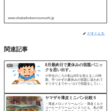
www.shakaihokenroumushi.jp
だすとん九
関連記事
8月最終日で夏休みの宿題パニッ
雑記
クを思い出す。
小学生のころの私は9月を迎えるこの時
期、手つかずの夏休みの宿題に追われて
ギリギリまでやっつけで宿題をしていた
ように思います。8月第4週ぐらいから、
軽いパニックで大忙しだったように思い
ます。夏休み初日から8月第３週までラジ
ヤマザキ薄皮ミニパン比較５
雑記
オ体操犬とじゃれる宿...
・薄皮メロンクリームパン・薄皮ミルク
コーヒークリームパン２つとも、私の苦