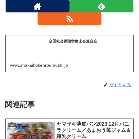
全国社会保険労務士会連合会
www.shakaihokenroumushi.jp
だすとん九
関連記事
ヤマザキ薄皮パン2023.12月バニ
雑記
ラクリーム／あまおう苺ジャム＆
練乳クリーム