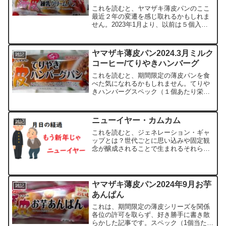
これを読むと、ヤマザキ薄皮パンのここ
最近２年の変遷を感じ取れるかもしれま
せん。2023年1月より、以前は５個入り
だったのに、もろもろの事情ににより４
個入りに数を減らしてしまった薄皮パン
です（※）が、今年もあまおう苺の12月
ヤマザキ薄皮パン2024.3月ミルク
雑記
です。（※）一個の...
コーヒー/てりやきハンバーグ
これを読むと、期間限定の薄皮パンを食
べた気になれるかもしれません。てりや
きハンバーグスペック（１個あたり栄養
成分）熱量 95kcalたんぱく質 3.2g脂
質 4.6g炭水化物 10.3g食塩相当量
0.7g実食よく見ると、マヨネーズ的なド
ニューイヤー・カムカム
雑記
レ...
これを読むと、ジェネレーション・ギャ
ップとは？世代ごとに思い込みや固定観
念が醸成されることで生まれるそれらの
の影響の関係であることに気づくかもし
れません。どうして、時間は経つのかな
ぁ？もうすぐ来年が来ちゃうのねぇ。ニ
ューイヤー・カミング・ス...
ヤマザキ薄皮パン2024年9月お芋
雑記
あんぱん
これは、期間限定の薄皮シリーズを関係
各位の許可を取らず、好き勝手に書き散
らかした記事です。スペック（1個当たり