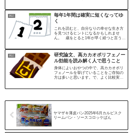
の栄養成分）熱量 97kcalたんぱく質
2.3g脂質 0.9g炭水化物 20.0g食塩相当
量 0.08g実食体にやさしい甘みが安...
毎年1年間は確実に短くなってゆ
雑記
く
これを読むと、自分なりの幸せな生き方
を見つけるヒントになるかもしれませ
ん。 歳をとると1年が早く経つと言う話
がありますね。「素直さの欠如」とか、
「マンネリ」とかという形而上の概念に
すり替えて「生き方」を説く人がいらっ
研究論文、高カカオポリフェノー
雑記
しゃいます。そういう方の...
ル効能を読み解く人で思うこと
身体によいおやつの中で、高カカオポリ
フェノールを挙げていることをご存知の
方は多いと思います。で、よく比較実験
で通常のチョコレートと高カカオ（７
０％）のブラックチョコレートを扱いそ
の効果を実証していることが多いように
思います。そして、この論文...
ヤマザキ薄皮パン2025年6月カルピスク
リームパン・ソースコロッケぱん