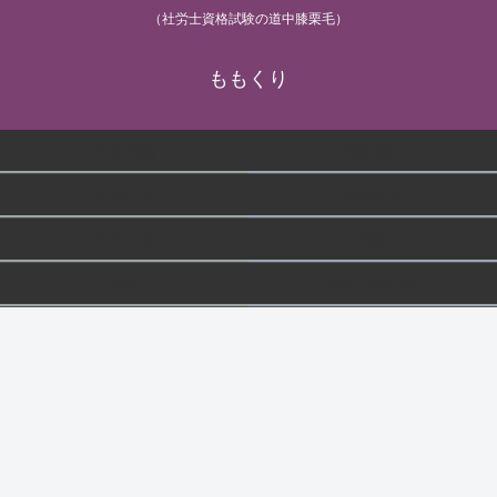
（社労士資格試験の道中膝栗毛）
ももくり
労基/安衛
労災/雇用
労働一般
健保/年金
社保一般
横断
雑記
お問い合わせ