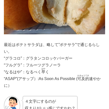
最近はポテトサラダは、略して”ポテサラ”で通じるらし
い。
“グラコロ”：グラタンコロッケバーガー
“フルグラ”：フルーツグラノーラ
はや
“なるはや”：なるべく
早
く
かきゅうてき
“ASAP”(アサップ）:As Soon As Possible (
可及的
速やか
に）
４文字にするのが
収まりがいい感じですかね？