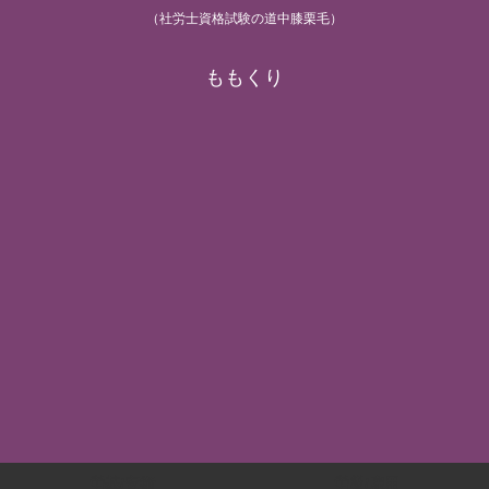
（社労士資格試験の道中膝栗毛）
ももくり
労基/安衛
労災/雇用