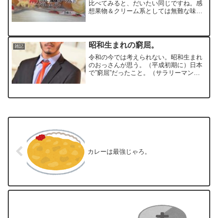
比べてみると、だいたい同じですね。感
想果物＆クリーム系としては無難な味で
す。ヨーグルトのサワー感が、さわやか
さを前面に引き出し、後からりんごの程
よい控えめな甘さが感じられます。これ
は、たくさん食べれます。...
昭和生まれの窮屈。
雑記
令和の今では考えられない。昭和生まれ
のおっさんが思う。（平成初期に）日本
で”窮屈”だったこと。（サラリーマン通
勤・衣服編）◆ネクタイ：真夏でも毎日
するものでした。当時は「ダウンタウ
ン」の松本人志さんや漫画「美味しん
ぼ」の山岡士郎みたいに少し...
カレーは最強じゃろ。