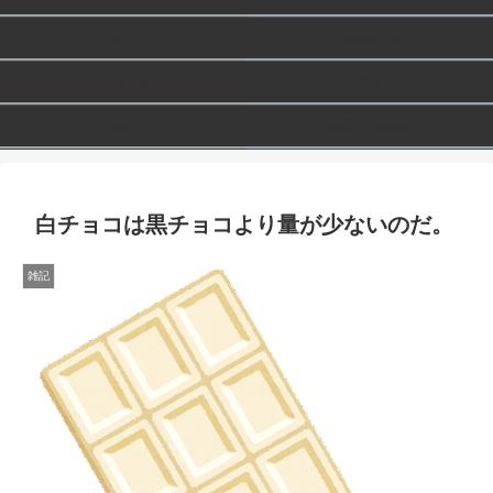
労働一般
健保/年金
社保一般
横断
雑記
お問い合わせ
白チョコは黒チョコより量が少ないのだ。
雑記