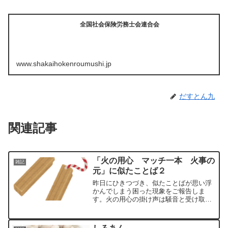
全国社会保険労務士会連合会
www.shakaihokenroumushi.jp
だすとん九
関連記事
「火の用心 マッチ一本 火事の
雑記
元」に似たことば２
昨日にひきつづき、似たことばが思い浮
かんでしまう困った現象をご報告しま
す。火の用心の掛け声は騒音と受け取っ
てしまうと問題に発展した場合もあった
のでしょうか？詳細は私にはわかりませ
んが、掛け声は取りやめで拍子木だけに