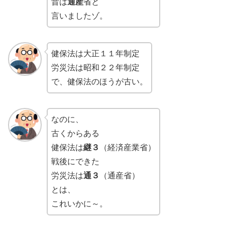
昔は
通産
省と
言いましたゾ。
健保法は大正１１年制定
労災法は昭和２２年制定
で、健保法のほうが古い。
なのに、
古くからある
健保法は
継３
（経済産業省）
戦後にできた
労災法は
通３
（通産省）
とは、
これいかに～。