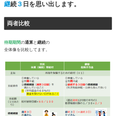
継
続
３
日を思い出します。
両者比較
待期期間
の
通算
と
継続
の
全体像を比較してます。