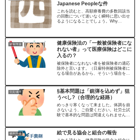
Japanese Peopleな件
これを読むと、高額療養費の多数回該当
の回数について迷いなく瞬時に思い出せ
るようになることでしょう。Why
Japanese People １・・「一（いち）」
厚切りジェイソン風１・・「Ⅰ（い
ち）」２・・「二（に）」厚切りジェイ
ソン風２・・「...
健康保険法の「一般被保険者にな
健保/年金
れない者」って医療保険はどこに
入るの？
被保険者になれない者を被保険者の適応
除外と言います。（日雇特例被保険者に
なる場合があるから、そういう場合を除
く。）かっこ書き部分を、誤解を恐れず
ざっくりなミスリード的（？）感覚で割
り切って解釈するに、一般被保険者の適
§基本問題は「銃弾を込めず」狙
労災/雇用
用除外を学習しよう！と思...
うべし?（合理的な経路）
めっきり寒くなって来ました。体調を崩
さないよう、ご自愛ください。社労士試
験で基本的な問題は間違えられません
が、合格レベルの方たちはどんな感じで
正解を導いているのか？依然不合格レベ
ルの自分には想像出来ないもどかしさが
絵で見る協会と組合の報告
健保/年金
あります。不安解消の情報収...