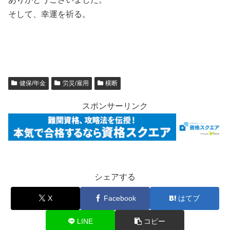
そして、幸運を祈る。
健保/年金
労災/雇用
横断
スポンサーリンク
シェアする
X
Facebook
はてブ
LINE
コピー