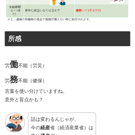
所感
働
労
不能（労災）
務
労
不能（健保）
言葉を使い分けていますね。
意外と盲点かも？
話は変わるんじゃが、
今の
経産
省（経済産業省）は