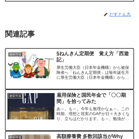
だすとん九
関連記事
§ねんきん定期便 覚え方「西遊
健保/年金
記」
厚生労働大臣（日本年金機構）から被保
険者へ「ねんきん定期便」は毎年誕生月
に厚生労働大臣（日本年金機構）から被
保険者に届く通知のことです。通常は最
近１年間情報に限定されているのです
が、次の３つの年齢の誕生月の時だけ、
雇用保険と国民年金で「〇〇期
健保/年金
特別に今までの全ての期間の...
間」を拾ってみた
あ～。も～。今年も無理かなぁ～。この
時期、理想と現実のGAPが日々大きくな
り、立ちはだかります。も～。勉強がに
っちっもさっちもだぜ～。にっちもさっ
ちも、どうにもブルドック。🎵ワオ。
日々、計画修正してやったぜ～。スギち
高額療養費 多数回該当がWhy
健保/年金
ゃん（イメージ）ワイルド...