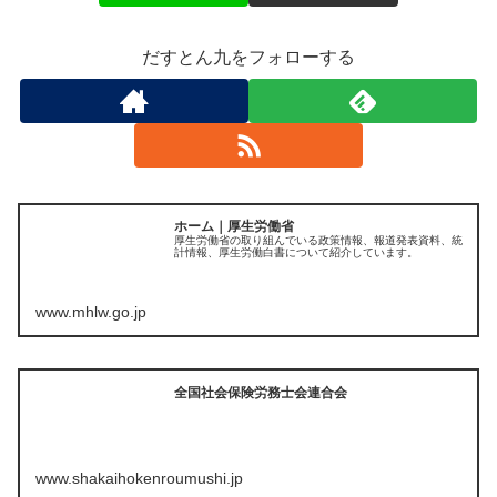
だすとん九をフォローする
ホーム｜厚生労働省
厚生労働省の取り組んでいる政策情報、報道発表資料、統
計情報、厚生労働白書について紹介しています。
www.mhlw.go.jp
全国社会保険労務士会連合会
www.shakaihokenroumushi.jp