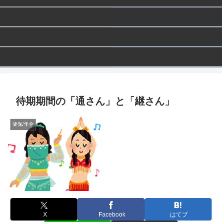
労働一般
健保/年金
社保一般
横断
雑記
お問い合わせ
待期期間の「通さん」と「継さん」
健保/年金
X
Facebook
はてブ