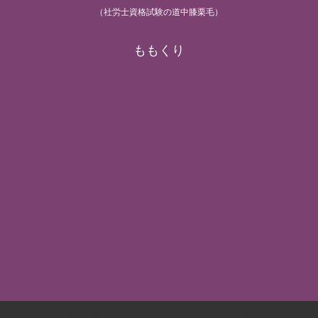
（社労士資格試験の道中膝栗毛）
ももくり
労基/安衛
労災/雇用