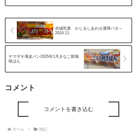
さ。」「愛って なんだ？ ためらわな
いことさ。」子供ながらに、難しい哲学
的な疑問を子供扱いせずに、...
赤城乳業 かじるしあわせ濃厚バタ～
2024.11
ヤマザキ薄皮パン2025年1月きなこ餅風
味ぱん
コメント
コメントを書き込む
ホーム
雑記