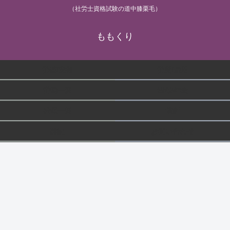
（社労士資格試験の道中膝栗毛）
ももくり
労基/安衛
労災/雇用
労働一般
健保/年金
社保一般
横断
雑記
お問い合わせ