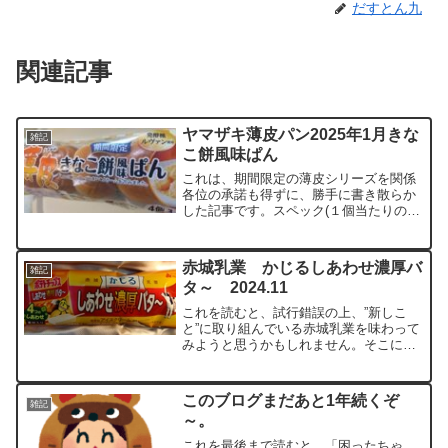
だすとん九
関連記事
ヤマザキ薄皮パン2025年1月きな
雑記
こ餅風味ぱん
これは、期間限定の薄皮シリーズを関係
各位の承諾も得ずに、勝手に書き散らか
した記事です。スペック(１個当たりの栄
養成分）熱量 105kcalたんぱく質 1.9g
脂質 2.9g炭水化物 17.8g食塩相当量
0.1g実食きなこのクリームとゼリー...
赤城乳業 かじるしあわせ濃厚バ
雑記
タ～ 2024.11
これを読むと、試行錯誤の上、”新しこ
と”に取り組んでいる赤城乳業を味わって
みようと思うかもしれません。そこに何
か発見があるかもしれません。スペック
（栄養成分）エネルギー 139kcalたんぱ
く質 2.6g脂質 8.1g炭水化物 14.3g
このブログまだあと1年続くぞ
雑記
食...
～。
これを最後まで読むと、「困ったちゃ