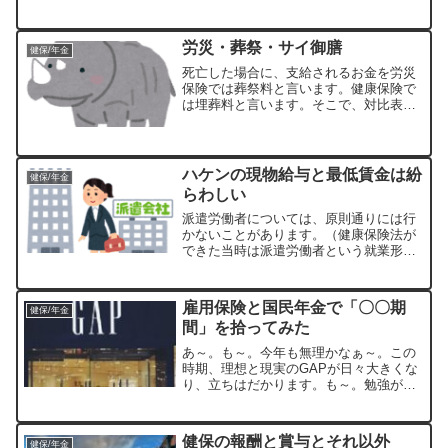
う制度。でもこの説明では細かい点では
説明不十分で語弊があるやもしれませ
ん。しかし、そこを言い出したら複雑き
労災・葬祭・サイ御膳
健保/年金
わまりまく、私の脳みそに...
死亡した場合に、支給されるお金を労災
保険では葬祭料と言います。健康保険で
は埋葬料と言います。そこで、対比表を
つくってみました。比較表みんなで覚え
方を考えようトニー谷（イメージ）労災
には犀が共通しているざんす。さいざん
す。ピコ太郎労災・相殺・...
ハケンの現物給与と最低賃金は紛
健保/年金
らわしい
派遣労働者については、原則通りには行
かないことがあります。（健康保険法が
できた当時は派遣労働者という就業形態
がなかったわけですから･･･致し方ない
とは思います。）例外として暗記してお
いても私は、すぐ忘れてしまいますの
雇用保険と国民年金で「〇〇期
健保/年金
で、「ナゼなのか」少し理...
間」を拾ってみた
あ～。も～。今年も無理かなぁ～。この
時期、理想と現実のGAPが日々大きくな
り、立ちはだかります。も～。勉強がに
っちっもさっちもだぜ～。にっちもさっ
ちも、どうにもブルドック。🎵ワオ。
日々、計画修正してやったぜ～。スギち
健保の報酬と賞与とそれ以外
健保/年金