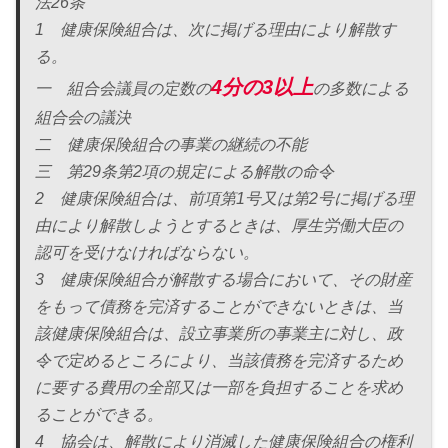
法26条
1 健康保険組合は、次に掲げる理由により解散す
る。
4分の3以上
一 組合会議員の定数の
の多数による
組合会の議決
二 健康保険組合の事業の継続の不能
三 第29条第2項の規定による解散の命令
2 健康保険組合は、前項第1号又は第2号に掲げる理
由により解散しようとするときは、厚生労働大臣の
認可を受けなければならない。
3 健康保険組合が解散する場合において、その財産
をもって債務を完済することができないときは、当
該健康保険組合は、設立事業所の事業主に対し、政
令で定めるところにより、当該債務を完済するため
に要する費用の全部又は一部を負担することを求め
ることができる。
4 協会は、解散により消滅した健康保険組合の権利