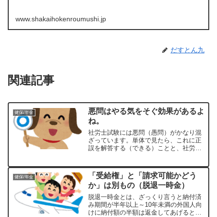
www.shakaihokenroumushi.jp
だすとん九
関連記事
悪問はやる気をそぐ効果があるよ
健保/年金
ね。
社労士試験には悪問（愚問）がかなり混
ざっています。単体で見たら、これに正
誤を解答する（できる）ことと、社労士
としての知識に何の関連や意味があるの
か？こう考えてしまったら、やる気が削
そがれてしまいます。試験とは突き詰め
「受給権」と「請求可能かどう
健保/年金
れば、勝ち負けのはっきり...
か」は別もの（脱退一時金）
脱退一時金とは、ざっくり言うと納付済
み期間が半年以上～10年未満の外国人向
けに納付額の半額は返金してあげるとい