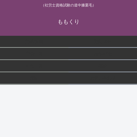
（社労士資格試験の道中膝栗毛）
ももくり
労基/安衛
労災/雇用
労働一般
健保/年金
社保一般
横断
雑記
お問い合わせ