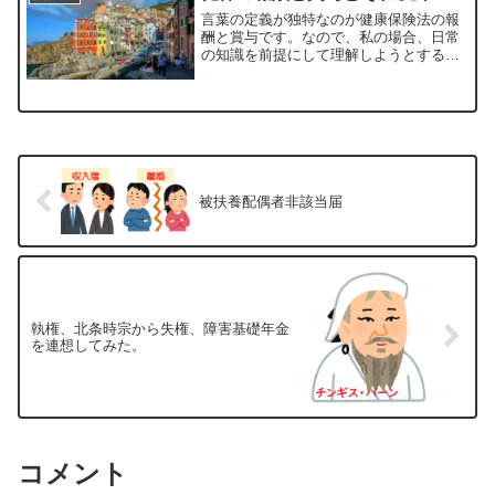
ゃん（イメージ）ワイルド...
言葉の定義が独特なのが健康保険法の報
酬と賞与です。なので、私の場合、日常
の知識を前提にして理解しようとする
と、かえってわかりにくくなるように思
います。報酬とは（法３条５項）この法
律において「報酬」とは、賃金、給料、
俸給、手当、賞与その他いか...
被扶養配偶者非該当届
執権、北条時宗から失権、障害基礎年金
を連想してみた。
コメント