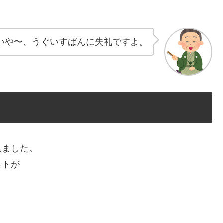
いや〜、うぐいすぱんに失礼ですよ。
見ました。
ストが