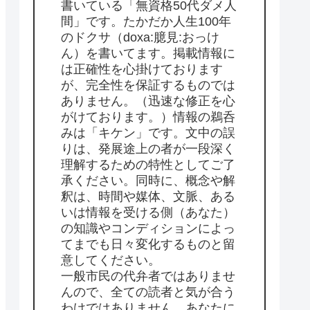
書いている「無資格50代ダメ人
間」です。たかだか人生100年
のドクサ（doxa:臆見:おっけ
ん）を書いてます。掲載情報に
は正確性を心掛けております
が、完全性を保証するものでは
ありません。（迅速な修正を心
がけております。）情報の鵜呑
みは「キケン」です。文中の誤
りは、発展途上の者が一段深く
理解するための特性としてご了
承ください。同時に、概念や解
釈は、時間や媒体、文脈、ある
いは情報を受ける側（あなた）
の知識やコンディションによっ
てまでも日々変化するものと留
意してください。
一般市民の代弁者ではありませ
んので、全ての読者と気が合う
わけではありません。あなたに