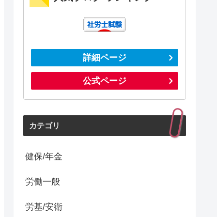
詳細ページ
公式ページ
カテゴリ
健保/年金
労働一般
労基/安衛