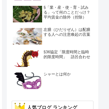
§「業・産・使・育・試み
る」って何のことだっけ？
平均賃金の除外（控除）
左膳（ひだりぜん）は配膳
する人への注意喚起の言葉
§36協定「限度時間と臨時
的限度時間」 語呂合わせ
シャーとは何か
人気ブログ ランキング