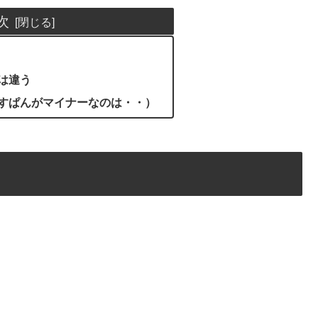
次
は違う
すぱんがマイナーなのは・・）