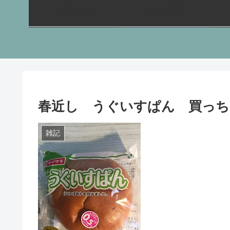
労基/安衛
労災/雇用
春近し うぐいすぱん 買っち
雑記