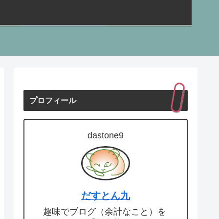
横断
雑記
プロフィール
dastone9
だすとん九
趣味でブログ（余計なこと）を