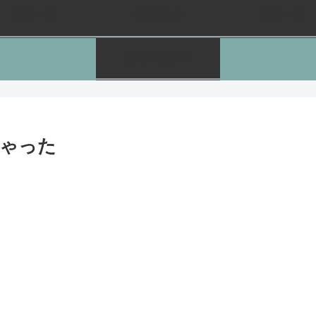
労働一般
健保/年金
社保一般
お問い合わせ
ゃった