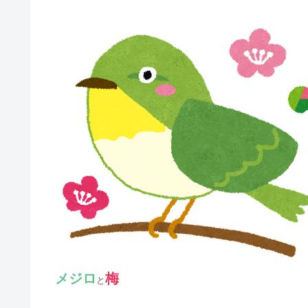
メジロ
梅
と