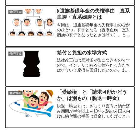
い空黄色い砂塵 うずまく街にピンクの頬
の ５人の戦士吹かせ...
§遺族基礎年金の失権事由 直系
健保/年金
血族・直系姻族とは
今回は、遺族基礎年金の失権事由のなか
のひとつ、養子となる（直系血族・直系
姻族の養子となったときは除く）。とい
う文言の解釈をやってみます。まずは、
前提知識として配偶者と子の失権事由
（1.2.）をサラッと（読み飛ばしてもOK
給付と負担の水準方式
健保/年金
です）見ます。配偶者...
法律改正には反対派が常につきものです
ので、インテリである法律を作る方たち
はそういう摩擦を回避したいのか、ある
いは、前向きな意味で捉えてほしいのか
とにかく、そんなこんなで、些末なこと
にも配慮して言葉遊びで「煙に巻く」
「まどろっこしい」と見受け...
「受給権」と「請求可能かどう
健保/年金
か」は別もの（脱退一時金）
脱退一時金とは、ざっくり言うと納付済
み期間が半年以上～10年未満の外国人向
けに納付額の半額は返金してあげるとい
う制度。でもこの説明では細かい点では
説明不十分で語弊があるやもしれませ
ん。しかし、そこを言い出したら複雑き
わまりまく、私の脳みそに...