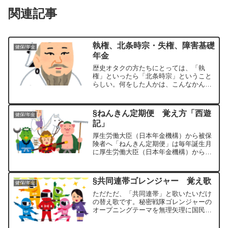
関連記事
執権、北条時宗・失権、障害基礎
健保/年金
年金
歴史オタクの方たちにとっては、「執
権」といったら「北条時宗」ということ
らしい。何をした人かは、こんなかんじ
らしい。執権 北条時宗について動画10
分で解説NHK 北条時宗～元との闘い～動
画3分でイメージSony Playstation Jap...
§ねんきん定期便 覚え方「西遊
健保/年金
記」
厚生労働大臣（日本年金機構）から被保
険者へ「ねんきん定期便」は毎年誕生月
に厚生労働大臣（日本年金機構）から被
保険者に届く通知のことです。通常は最
近１年間情報に限定されているのです
が、次の３つの年齢の誕生月の時だけ、
§共同連帯ゴレンジャー 覚え歌
健保/年金
特別に今までの全ての期間の...
ただただ、「共同連帯」と歌いたいだけ
の替え歌です。秘密戦隊ゴレンジャーの
オープニングテーマを無理矢理に国民年
金法の目的条文にこじつけました。真っ
赤な太陽 仮面に受けて願いはひとつ 青