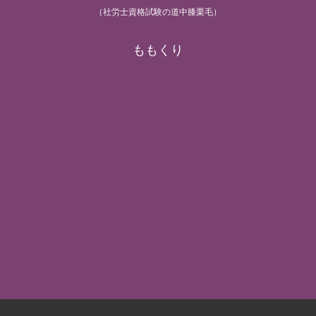
（社労士資格試験の道中膝栗毛）
ももくり
労基/安衛
労災/雇用