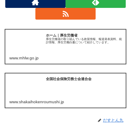
ホーム｜厚生労働省
厚生労働省の取り組んでいる政策情報、報道発表資料、統
計情報、厚生労働白書について紹介しています。
www.mhlw.go.jp
全国社会保険労務士会連合会
www.shakaihokenroumushi.jp
だすとん九