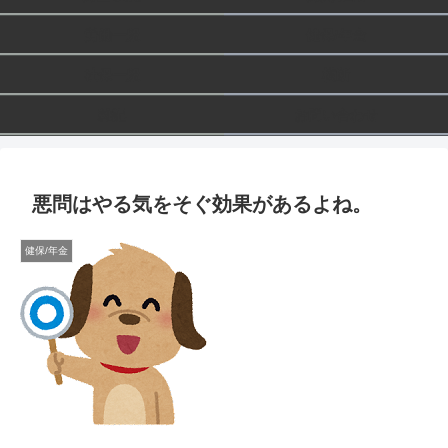
労働一般
健保/年金
社保一般
横断
雑記
お問い合わせ
悪問はやる気をそぐ効果があるよね。
健保/年金