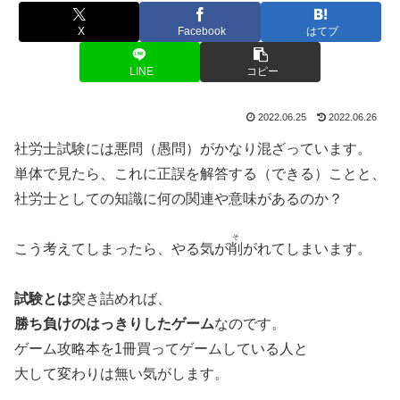
X
Facebook
はてブ
LINE
コピー
2022.06.25
2022.06.26
社労士試験には悪問（愚問）がかなり混ざっています。
単体で見たら、これに正誤を解答する（できる）ことと、
社労士としての知識に何の関連や意味があるのか？
そ
こう考えてしまったら、やる気が
削
がれてしまいます。
試験とは
突き詰めれば、
勝ち負けのはっきりしたゲーム
なのです。
ゲーム攻略本を1冊買ってゲームしている人と
大して変わりは無い気がします。